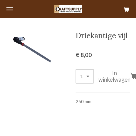
Ga
direct
naar
de
Driekantige vijl
hoofdinhoud
€ 8,00
In
winkelwagen
250 mm