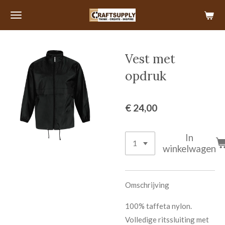
Ga
direct
naar
de
Vest met
hoofdinhoud
opdruk
€ 24,00
In
winkelwagen
Omschrijving
100% taffeta nylon.
Volledige ritssluiting met