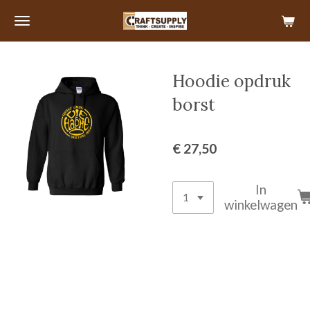
Ga
direct
naar
de
Hoodie opdruk
hoofdinhoud
borst
€ 27,50
In
winkelwagen